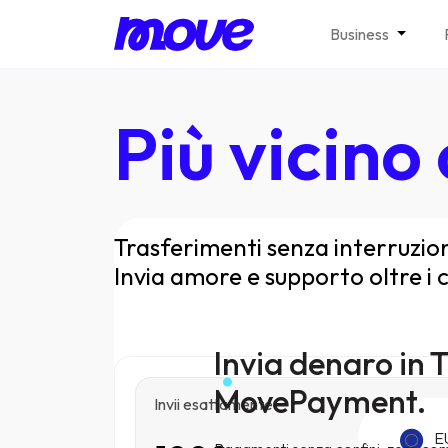
Business
Più vicino
Trasferimenti senza interruzioni
Invia amore e supporto oltre i c
Invia denaro in 
MovePayment.
Invii esattamente
E