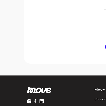
Move
Chi sia