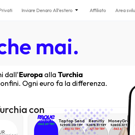
Privati
Inviare Denaro All’estero
Affiliato
Area svil
 che mai.
 dall'
Europa
alla
Turchia
onfini. Ogni euro fa la differenza.
Turchia con
53350.10 TRY
Taptap Send
Remitly
MoneyGram
+543.69 TRY
52900.00 TRY
52878.51 TRY
52806.41 TRY
-450.10 TRY
-471.59 TRY
-543.69 TRY
UR