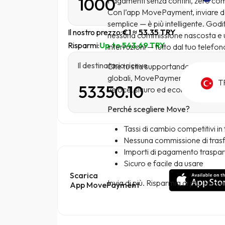
Pagamenti senza confini, zero com
Con l’app MovePayment, inviare de
semplice — è più intelligente. Goditi
Il nostro prezzo:
€1 ≈ 53.35 TRY
nessuna commissione nascosta e u
Risparmi:
Up to 543.69 TRY
interruzioni — tutto dal tuo telefon
Il destinatario riceve
Che tu stia supportando i tuoi ca
globali, MovePayment garantisce c
T
veloce, sicuro ed economico — avvi
Perché scegliere Move?
Tassi di cambio competitivi i
Nessuna commissione di tras
Importi di pagamento traspar
Sicuro e facile da usare
Scarica
Invia di più. Risparmia di più. Muovi
App MovePayment