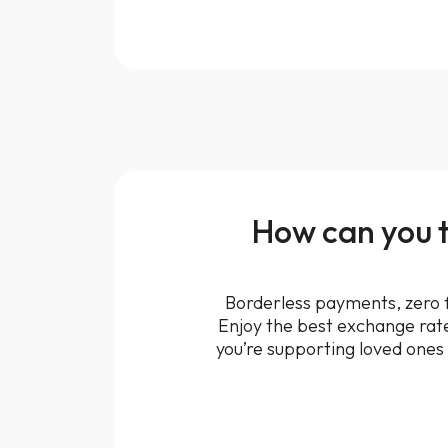
How can you 
Borderless payments, zero f
Enjoy the best exchange rat
you’re supporting loved ones