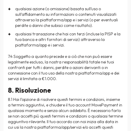
qualsiasi azione (o omissione) basata sull’uso o
sull’affidamento su informazioni o contenuti visualizzati
attraverso la piattaforma/app e i servizi (o per eventuali
perdite o danni che subisci come risultato).
qualsiasi transazione che hai con terzi (incluse la PISP e la
tua banca e altri fornitori di servizi) attraverso la
piattaforma/app e i servizi.
7.4 Soggetto a quanto precede e a ciò che non può essere
legalmente escluso, la nostra responsabilità totale nei tuoi
confronti per tutti i danni, perdite o azioni derivanti o in
connessione con il tuo uso della nostra piattaforma/app e dei
servizi è limitata a €1.000.
8. Risoluzione
8.1 Hai l’opzione di risolvere questi termini e condizioni, insieme
a termini aggiuntivi, e chiudere il tuo account MovePayment in
qualsiasi momento e senza alcun addebito. È necessario farlo
se non accetti più questi termini e condizioni o qualsiasi termine
aggiuntivo rilevante. Il tuo accordo con noi inizia alla data in
cui usi la nostra piattaforma/app/servizi e/o accetti questi