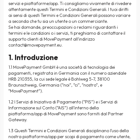
servizi e piattaforme/app. Ti consigliamo vivamente di rivedere
attentamente questi Termini e Condizioni Generali. I tuoi diritti
ai sensi di questi Termini e Condizioni Generali possono variare
a seconda che tu sia un utente o un commerciante.
Se hai domande, preoccupazioni o reclami riguardanti i
termini e le condizioni o i servizi, ti preghiamo di contattare il
supporto clienti di
MovePayment
all’indirizzo
contact@movepayment.eu
.
1. Introduzione
1.1 MovePayment GmbH è una società di tecnologia dei
pagamenti, registrata in Germania con il numero aziendale
HRB 210355, la cui sede legale è Bohlweg 5-7, 38100
Braunschweig, Germania (“noi”, “ci”, “nostro”, e
“MovePayment”).
1.2 I Servizi di Iniziativa di Pagamento (“PIS”) e i Servizi di
Informazione sul Conto (“AIS”) all’interno della
piattaforma/app di MovePayment sono forniti dal Partner
Gateway.
1.3 Questi Termini e Condizioni Generali disciplinano l’uso della
nostra piattaforma/app per scopi di pagamento come utente,