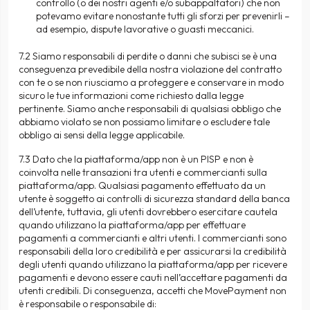
controllo (o dei nostri agenti e/o subappaltatori) che non
potevamo evitare nonostante tutti gli sforzi per prevenirli –
ad esempio, dispute lavorative o guasti meccanici.
7.2 Siamo responsabili di perdite o danni che subisci se è una
conseguenza prevedibile della nostra violazione del contratto
con te o se non riusciamo a proteggere e conservare in modo
sicuro le tue informazioni come richiesto dalla legge
pertinente. Siamo anche responsabili di qualsiasi obbligo che
abbiamo violato se non possiamo limitare o escludere tale
obbligo ai sensi della legge applicabile.
7.3 Dato che la piattaforma/app non è un PISP e non è
coinvolta nelle transazioni tra utenti e commercianti sulla
piattaforma/app. Qualsiasi pagamento effettuato da un
utente è soggetto ai controlli di sicurezza standard della banca
dell’utente, tuttavia, gli utenti dovrebbero esercitare cautela
quando utilizzano la piattaforma/app per effettuare
pagamenti a commercianti e altri utenti. I commercianti sono
responsabili della loro credibilità e per assicurarsi la credibilità
degli utenti quando utilizzano la piattaforma/app per ricevere
pagamenti e devono essere cauti nell’accettare pagamenti da
utenti credibili. Di conseguenza, accetti che MovePayment non
è responsabile o responsabile di: