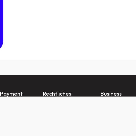
 Payment
Rechtliches
Business
s
Impressum
Login für Untern
e
Datenschutzbestimmungen
Partnerschaft mit
Allgemeine
Händler FAQ
Geschäftsbedingungen