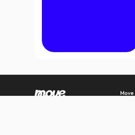
Move
Über un
Karrier
Blog